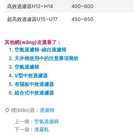
高效過濾器H12~H14
400~600
超高效過濾器U15~U17
450~650
其他網(wǎng)友還看了：
空氣過濾棉-綠白過濾棉
天井棉使用中的注意事項簡析
空氣過濾棉
V型中效過濾器
有隔板中效過濾器
組合式中效過濾器
標(biāo)簽：
過濾棉
上一個：
空氣過濾棉
下一個：
漆霧氈