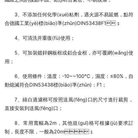
3、不添加任何化學(xué)粘劑，遇火源不易延燃，點符
合德國工業(yè)標(biāo)準(zhǔn)DIN53438F1；
4、可清洗并重復(fù)使用；
5、可加裝鍍鋅鋼板框或鋁合金框，亦可覆網(wǎng)使
用；
6、使用條件：溫度：-10~~100℃，濕度：≤80%，自
動熄滅符合DIN53438標(biāo)準(zhǔn)：F1；
7、綠白過濾棉可按照送風(fēng)口的尺寸進行裁剪，
直接安裝到送風(fēng)口；
8、常用寬幅為2m，其他規(guī)格可根據(jù)要求訂
制，長度不限，一般為20m；