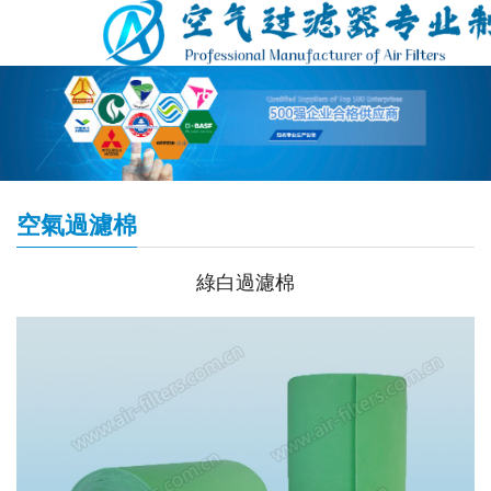
空氣過濾棉
綠白過濾棉