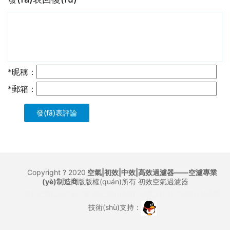
*
昵稱：
*
郵箱：
Copyright ? 2020
空氣|初效|中效|高效過濾器——空濾專業
(yè)制造商
版版權(quán)所有
初效空氣過濾器
滬ICP備12021327號
滬公網(wǎng)安備 31011702007155號
技術(shù)支持：