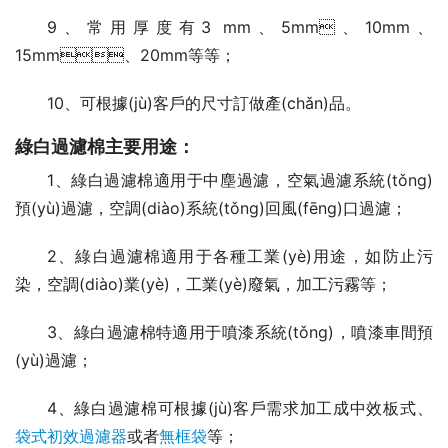
9、常用厚度有3 mm、5mm、10mm、
15mm、20mm等等；
10、可根據(jù)客戶的尺寸訂做產(chǎn)品。
綠白過濾棉主要用途：
1、綠白過濾棉適用于中塵過濾，空氣過濾系統(tǒng)
預(yù)過濾，空調(diào)系統(tǒng)回風(fēng)口過濾；
2、綠白過濾棉適用于各種工業(yè)用途，如防止污
染，空調(diào)業(yè)，工業(yè)廢氣，加工污霧等；
3、綠白過濾棉特適用于噴漆系統(tǒng)，噴漆車間預
(yù)過濾；
4、綠白過濾棉可根據(jù)客戶需求加工成中效板式、
袋式初效過濾器
或者
無框袋
等；