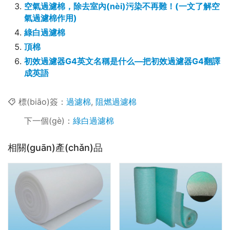
空氣過濾棉，除去室內(nèi)污染不再難！(一文了解空
氣過濾棉作用)
綠白過濾棉
頂棉
初效過濾器G4英文名稱是什么—把初效過濾器G4翻譯
成英語
標(biāo)簽：
過濾棉
,
阻燃過濾棉
下一個(gè)：
綠白過濾棉
相關(guān)產(chǎn)品